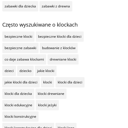
zabawki dla dziecka
zabawki z drewna
Często wyszukiwane o klockach
bezpieczne klocki
bezpieczne klocki dla dzieci
bezpieczne zabawki
budowanie z klocków
co daje zabawa klockami
drewniane klocki
dzieci
dziecko
jakie klocki
jakie klocki dla dzieci
klocki
klocki dla dzieci
klocki dla dziecka
klocki drewniane
klocki edukacyjne
klocki jeżyki
klocki konstrukcyjne
klocki konstrukcyjne dla dzieci
klocki lego