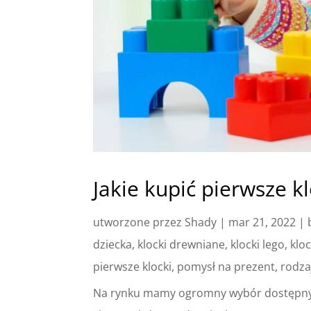
Jakie kupić pierwsze k
utworzone przez
Shady
|
mar 21, 2022
|
dziecka
,
klocki drewniane
,
klocki lego
,
klo
pierwsze klocki
,
pomysł na prezent
,
rodza
Na rynku mamy ogromny wybór dostępnych 