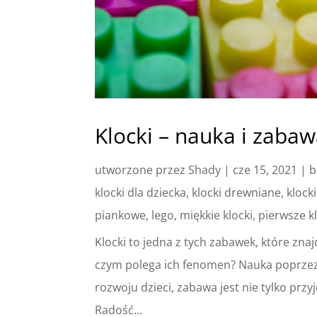
Klocki – nauka i zabaw
utworzone przez
Shady
|
cze 15, 2021
|
b
klocki dla dziecka
,
klocki drewniane
,
klock
piankowe
,
lego
,
miękkie klocki
,
pierwsze k
Klocki to jedna z tych zabawek, które zna
czym polega ich fenomen? Nauka poprze
rozwoju dzieci, zabawa jest nie tylko p
Radość...