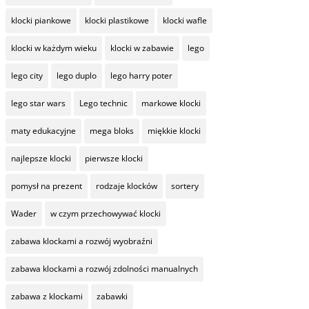
klocki piankowe
klocki plastikowe
klocki wafle
klocki w każdym wieku
klocki w zabawie
lego
lego city
lego duplo
lego harry poter
lego star wars
Lego technic
markowe klocki
maty edukacyjne
mega bloks
miękkie klocki
najlepsze klocki
pierwsze klocki
pomysł na prezent
rodzaje klocków
sortery
Wader
w czym przechowywać klocki
zabawa klockami a rozwój wyobraźni
zabawa klockami a rozwój zdolności manualnych
zabawa z klockami
zabawki