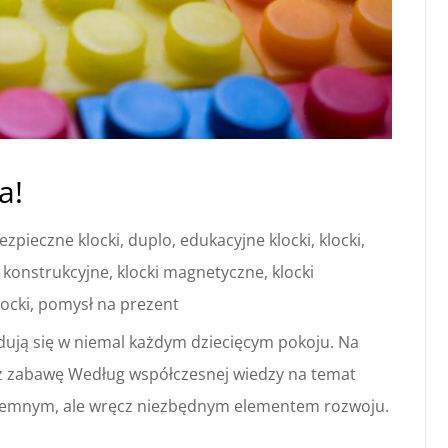
a!
ezpieczne klocki
,
duplo
,
edukacyjne klocki
,
klocki
,
i konstrukcyjne
,
klocki magnetyczne
,
klocki
locki
,
pomysł na prezent
jdują się w niemal każdym dziecięcym pokoju. Na
z zabawę Według współczesnej wiedzy na temat
rzyjemnym, ale wręcz niezbędnym elementem rozwoju.