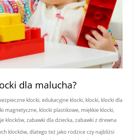
locki dla malucha?
bezpieczne klocki
,
edukacyjne klocki
,
klocki
,
klocki dla
cki magnetyczne
,
klocki plastikowe
,
miękkie klocki
,
je klocków
,
zabawki dla dziecka
,
zabawki z drewna
klocków, dlatego też jako rodzice czy najbliżsi