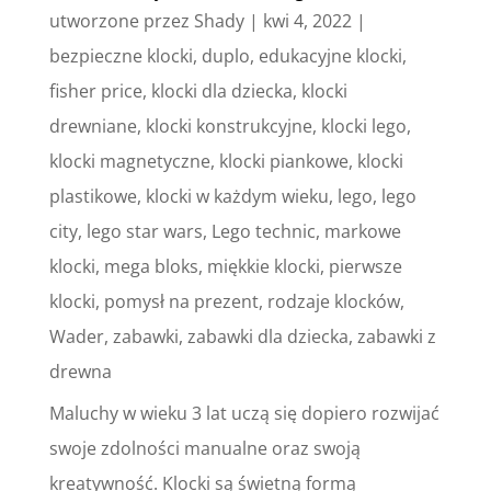
utworzone przez
Shady
|
kwi 4, 2022
|
bezpieczne klocki
,
duplo
,
edukacyjne klocki
,
fisher price
,
klocki dla dziecka
,
klocki
drewniane
,
klocki konstrukcyjne
,
klocki lego
,
klocki magnetyczne
,
klocki piankowe
,
klocki
plastikowe
,
klocki w każdym wieku
,
lego
,
lego
city
,
lego star wars
,
Lego technic
,
markowe
klocki
,
mega bloks
,
miękkie klocki
,
pierwsze
klocki
,
pomysł na prezent
,
rodzaje klocków
,
Wader
,
zabawki
,
zabawki dla dziecka
,
zabawki z
drewna
Maluchy w wieku 3 lat uczą się dopiero rozwijać
swoje zdolności manualne oraz swoją
kreatywność. Klocki są świetną formą