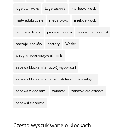
lego star wars
Lego technic
markowe klocki
maty edukacyjne
mega bloks
miękkie klocki
najlepsze klocki
pierwsze klocki
pomysł na prezent
rodzaje klocków
sortery
Wader
w czym przechowywać klocki
zabawa klockami a rozwój wyobraźni
zabawa klockami a rozwój zdolności manualnych
zabawa z klockami
zabawki
zabawki dla dziecka
zabawki z drewna
Często wyszukiwane o klockach