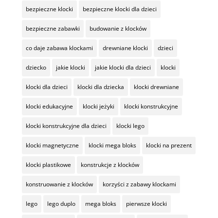
bezpieczne klocki
bezpieczne klocki dla dzieci
bezpieczne zabawki
budowanie z klocków
co daje zabawa klockami
drewniane klocki
dzieci
dziecko
jakie klocki
jakie klocki dla dzieci
klocki
klocki dla dzieci
klocki dla dziecka
klocki drewniane
klocki edukacyjne
klocki jeżyki
klocki konstrukcyjne
klocki konstrukcyjne dla dzieci
klocki lego
klocki magnetyczne
klocki mega bloks
klocki na prezent
klocki plastikowe
konstrukcje z klocków
konstruowanie z klocków
korzyści z zabawy klockami
lego
lego duplo
mega bloks
pierwsze klocki