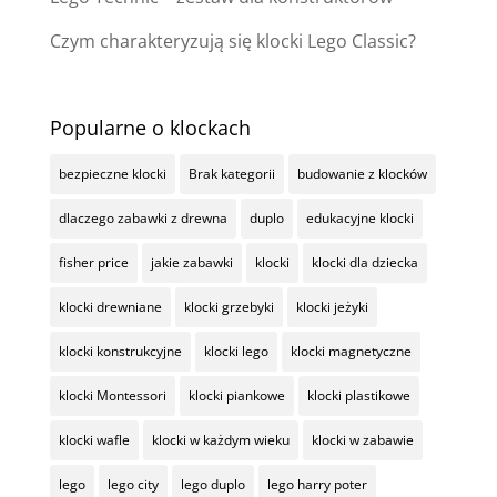
Czym charakteryzują się klocki Lego Classic?
Popularne o klockach
bezpieczne klocki
Brak kategorii
budowanie z klocków
dlaczego zabawki z drewna
duplo
edukacyjne klocki
fisher price
jakie zabawki
klocki
klocki dla dziecka
klocki drewniane
klocki grzebyki
klocki jeżyki
klocki konstrukcyjne
klocki lego
klocki magnetyczne
klocki Montessori
klocki piankowe
klocki plastikowe
klocki wafle
klocki w każdym wieku
klocki w zabawie
lego
lego city
lego duplo
lego harry poter