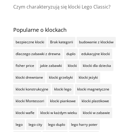
Czym charakteryzują się klocki Lego Classic?
Popularne o klockach
bezpieczne klocki
Brak kategorii
budowanie z klocków
dlaczego zabawki z drewna
duplo
edukacyjne klocki
fisher price
jakie zabawki
klocki
klocki dla dziecka
klocki drewniane
klocki grzebyki
klocki jeżyki
klocki konstrukcyjne
klocki lego
klocki magnetyczne
klocki Montessori
klocki piankowe
klocki plastikowe
klocki wafle
klocki w każdym wieku
klocki w zabawie
lego
lego city
lego duplo
lego harry poter