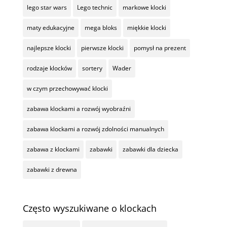
lego star wars
Lego technic
markowe klocki
maty edukacyjne
mega bloks
miękkie klocki
najlepsze klocki
pierwsze klocki
pomysł na prezent
rodzaje klocków
sortery
Wader
w czym przechowywać klocki
zabawa klockami a rozwój wyobraźni
zabawa klockami a rozwój zdolności manualnych
zabawa z klockami
zabawki
zabawki dla dziecka
zabawki z drewna
Często wyszukiwane o klockach