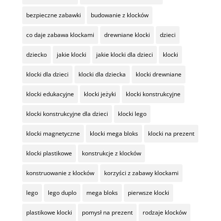
bezpieczne zabawki
budowanie z klocków
co daje zabawa klockami
drewniane klocki
dzieci
dziecko
jakie klocki
jakie klocki dla dzieci
klocki
klocki dla dzieci
klocki dla dziecka
klocki drewniane
klocki edukacyjne
klocki jeżyki
klocki konstrukcyjne
klocki konstrukcyjne dla dzieci
klocki lego
klocki magnetyczne
klocki mega bloks
klocki na prezent
klocki plastikowe
konstrukcje z klocków
konstruowanie z klocków
korzyści z zabawy klockami
lego
lego duplo
mega bloks
pierwsze klocki
plastikowe klocki
pomysł na prezent
rodzaje klocków