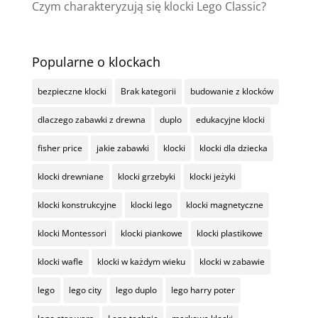
Czym charakteryzują się klocki Lego Classic?
Popularne o klockach
bezpieczne klocki
Brak kategorii
budowanie z klocków
dlaczego zabawki z drewna
duplo
edukacyjne klocki
fisher price
jakie zabawki
klocki
klocki dla dziecka
klocki drewniane
klocki grzebyki
klocki jeżyki
klocki konstrukcyjne
klocki lego
klocki magnetyczne
klocki Montessori
klocki piankowe
klocki plastikowe
klocki wafle
klocki w każdym wieku
klocki w zabawie
lego
lego city
lego duplo
lego harry poter