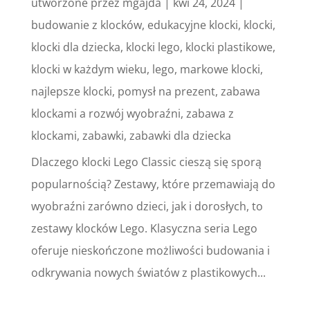
utworzone przez
mgajda
|
kwi 24, 2024
|
budowanie z klocków
,
edukacyjne klocki
,
klocki
,
klocki dla dziecka
,
klocki lego
,
klocki plastikowe
,
klocki w każdym wieku
,
lego
,
markowe klocki
,
najlepsze klocki
,
pomysł na prezent
,
zabawa
klockami a rozwój wyobraźni
,
zabawa z
klockami
,
zabawki
,
zabawki dla dziecka
Dlaczego klocki Lego Classic cieszą się sporą
popularnością? Zestawy, które przemawiają do
wyobraźni zarówno dzieci, jak i dorosłych, to
zestawy klocków Lego. Klasyczna seria Lego
oferuje nieskończone możliwości budowania i
odkrywania nowych światów z plastikowych...