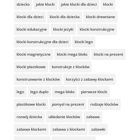
dziecko
jakie klocki
jakie klocki dla dzieci
klocki
klocki dla dzieci
klocki dla dziecka
klocki drewniane
klocki edukacyjne
klocki jeżyki
klocki konstrukcyjne
klocki konstrukcyjne dla dzieci
klocki lego
klocki magnetyczne
klocki mega bloks
klocki na prezent
klocki plastikowe
konstrukcje z klocków
konstruowanie z klocków
korzyści z zabawy klockami
lego
lego duplo
mega bloks
pierwsze klocki
plastikowe klocki
pomysł na prezent
rodzaje klocków
rozwój dziecka
układanie klocków
zabawa
zabawa klockami
zabawa z klockami
zabawki