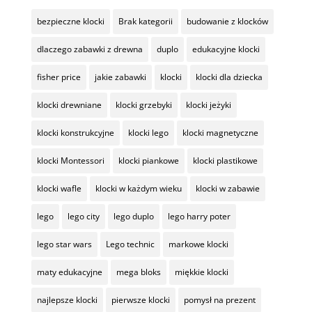
bezpieczne klocki
Brak kategorii
budowanie z klocków
dlaczego zabawki z drewna
duplo
edukacyjne klocki
fisher price
jakie zabawki
klocki
klocki dla dziecka
klocki drewniane
klocki grzebyki
klocki jeżyki
klocki konstrukcyjne
klocki lego
klocki magnetyczne
klocki Montessori
klocki piankowe
klocki plastikowe
klocki wafle
klocki w każdym wieku
klocki w zabawie
lego
lego city
lego duplo
lego harry poter
lego star wars
Lego technic
markowe klocki
maty edukacyjne
mega bloks
miękkie klocki
najlepsze klocki
pierwsze klocki
pomysł na prezent