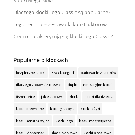
Klocki Mega Bloks
Dlaczego klocki Lego Classic są popularne?
Lego Technic – zestaw dla konstruktorów
Czym charakteryzują się klocki Lego Classic?
Popularne o klockach
bezpieczne klocki
Brak kategorii
budowanie z klocków
dlaczego zabawki z drewna
duplo
edukacyjne klocki
fisher price
jakie zabawki
klocki
klocki dla dziecka
klocki drewniane
klocki grzebyki
klocki jeżyki
klocki konstrukcyjne
klocki lego
klocki magnetyczne
klocki Montessori
klocki piankowe
klocki plastikowe