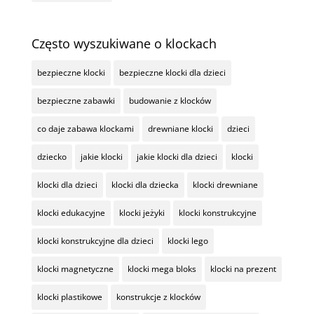
Często wyszukiwane o klockach
bezpieczne klocki
bezpieczne klocki dla dzieci
bezpieczne zabawki
budowanie z klocków
co daje zabawa klockami
drewniane klocki
dzieci
dziecko
jakie klocki
jakie klocki dla dzieci
klocki
klocki dla dzieci
klocki dla dziecka
klocki drewniane
klocki edukacyjne
klocki jeżyki
klocki konstrukcyjne
klocki konstrukcyjne dla dzieci
klocki lego
klocki magnetyczne
klocki mega bloks
klocki na prezent
klocki plastikowe
konstrukcje z klocków