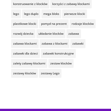
konstruowanie z klocków
korzyści z zabawy klockami
lego
lego duplo
mega bloks
pierwsze klocki
plastikowe klocki
pomysł na prezent
rodzaje klocków
rozwój dziecka
układanie klocków
zabawa
zabawa klockami
zabawa z klockami
zabawki
zabawki dla dzieci
zabawki konstrukcyjne
zalety zabawy klockami
zestaw klocków
zestawy klocków
zestawy Lego