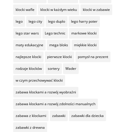
klocki wafle
klocki w każdym wieku
klocki w zabawie
lego
lego city
lego duplo
lego harry poter
lego star wars
Lego technic
markowe klocki
maty edukacyjne
mega bloks
miękkie klocki
najlepsze klocki
pierwsze klocki
pomysł na prezent
rodzaje klocków
sortery
Wader
w czym przechowywać klocki
zabawa klockami a rozwój wyobraźni
zabawa klockami a rozwój zdolności manualnych
zabawa z klockami
zabawki
zabawki dla dziecka
zabawki z drewna