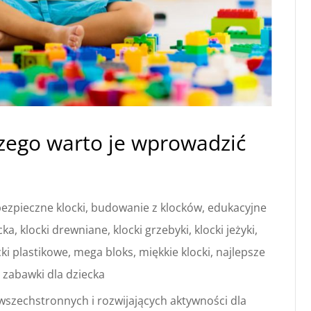
aczego warto je wprowadzić
bezpieczne klocki
,
budowanie z klocków
,
edukacyjne
cka
,
klocki drewniane
,
klocki grzebyki
,
klocki jeżyki
,
cki plastikowe
,
mega bloks
,
miękkie klocki
,
najlepsze
,
zabawki dla dziecka
 wszechstronnych i rozwijających aktywności dla