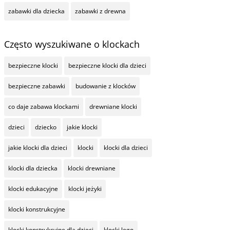
zabawki dla dziecka
zabawki z drewna
Często wyszukiwane o klockach
bezpieczne klocki
bezpieczne klocki dla dzieci
bezpieczne zabawki
budowanie z klocków
co daje zabawa klockami
drewniane klocki
dzieci
dziecko
jakie klocki
jakie klocki dla dzieci
klocki
klocki dla dzieci
klocki dla dziecka
klocki drewniane
klocki edukacyjne
klocki jeżyki
klocki konstrukcyjne
klocki konstrukcyjne dla dzieci
klocki lego