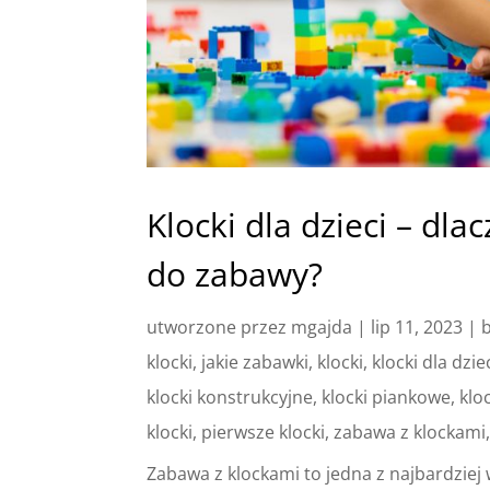
Klocki dla dzieci – dl
do zabawy?
utworzone przez
mgajda
|
lip 11, 2023
|
klocki
,
jakie zabawki
,
klocki
,
klocki dla dzie
klocki konstrukcyjne
,
klocki piankowe
,
klo
klocki
,
pierwsze klocki
,
zabawa z klockami
Zabawa z klockami to jedna z najbardziej