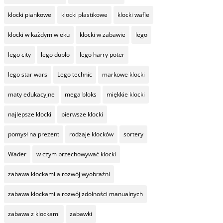
klocki piankowe
klocki plastikowe
klocki wafle
klocki w każdym wieku
klocki w zabawie
lego
lego city
lego duplo
lego harry poter
lego star wars
Lego technic
markowe klocki
maty edukacyjne
mega bloks
miękkie klocki
najlepsze klocki
pierwsze klocki
pomysł na prezent
rodzaje klocków
sortery
Wader
w czym przechowywać klocki
zabawa klockami a rozwój wyobraźni
zabawa klockami a rozwój zdolności manualnych
zabawa z klockami
zabawki