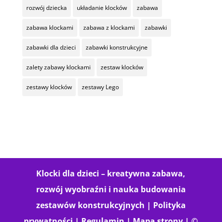
rozwój dziecka
układanie klocków
zabawa
zabawa klockami
zabawa z klockami
zabawki
zabawki dla dzieci
zabawki konstrukcyjne
zalety zabawy klockami
zestaw klocków
zestawy klocków
zestawy Lego
Klocki dla dzieci – kreatywna zabawa,
rozwój wyobraźni i nauka budowania
zestawów konstrukcyjnych |
Polityka
prywatności
|
Regulamin
|
Mapa strony
| ©