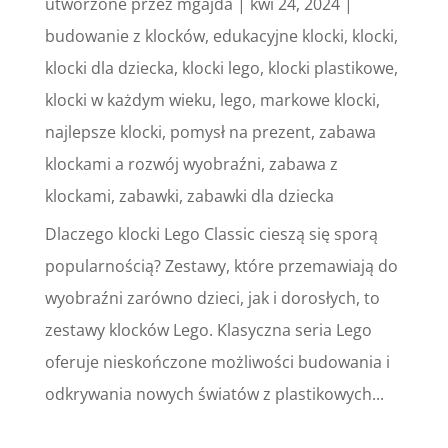
utworzone przez
mgajda
|
kwi 24, 2024
|
budowanie z klocków
,
edukacyjne klocki
,
klocki
,
klocki dla dziecka
,
klocki lego
,
klocki plastikowe
,
klocki w każdym wieku
,
lego
,
markowe klocki
,
najlepsze klocki
,
pomysł na prezent
,
zabawa
klockami a rozwój wyobraźni
,
zabawa z
klockami
,
zabawki
,
zabawki dla dziecka
Dlaczego klocki Lego Classic cieszą się sporą
popularnością? Zestawy, które przemawiają do
wyobraźni zarówno dzieci, jak i dorosłych, to
zestawy klocków Lego. Klasyczna seria Lego
oferuje nieskończone możliwości budowania i
odkrywania nowych światów z plastikowych...