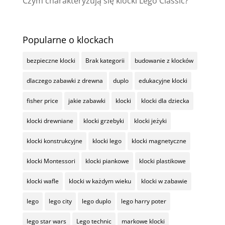
Czym charakteryzują się klocki Lego Classic?
Popularne o klockach
bezpieczne klocki
Brak kategorii
budowanie z klocków
dlaczego zabawki z drewna
duplo
edukacyjne klocki
fisher price
jakie zabawki
klocki
klocki dla dziecka
klocki drewniane
klocki grzebyki
klocki jeżyki
klocki konstrukcyjne
klocki lego
klocki magnetyczne
klocki Montessori
klocki piankowe
klocki plastikowe
klocki wafle
klocki w każdym wieku
klocki w zabawie
lego
lego city
lego duplo
lego harry poter
lego star wars
Lego technic
markowe klocki