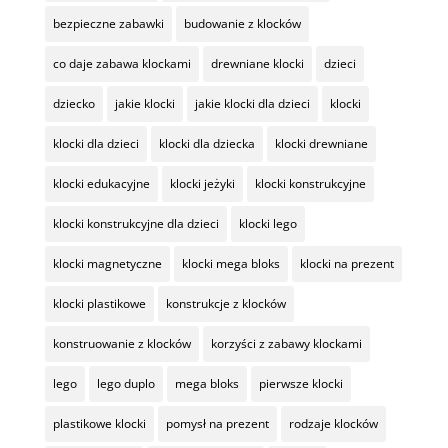
bezpieczne zabawki
budowanie z klocków
co daje zabawa klockami
drewniane klocki
dzieci
dziecko
jakie klocki
jakie klocki dla dzieci
klocki
klocki dla dzieci
klocki dla dziecka
klocki drewniane
klocki edukacyjne
klocki jeżyki
klocki konstrukcyjne
klocki konstrukcyjne dla dzieci
klocki lego
klocki magnetyczne
klocki mega bloks
klocki na prezent
klocki plastikowe
konstrukcje z klocków
konstruowanie z klocków
korzyści z zabawy klockami
lego
lego duplo
mega bloks
pierwsze klocki
plastikowe klocki
pomysł na prezent
rodzaje klocków