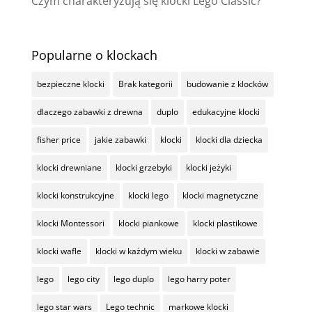
Czym charakteryzują się klocki Lego Classic?
Popularne o klockach
bezpieczne klocki
Brak kategorii
budowanie z klocków
dlaczego zabawki z drewna
duplo
edukacyjne klocki
fisher price
jakie zabawki
klocki
klocki dla dziecka
klocki drewniane
klocki grzebyki
klocki jeżyki
klocki konstrukcyjne
klocki lego
klocki magnetyczne
klocki Montessori
klocki piankowe
klocki plastikowe
klocki wafle
klocki w każdym wieku
klocki w zabawie
lego
lego city
lego duplo
lego harry poter
lego star wars
Lego technic
markowe klocki