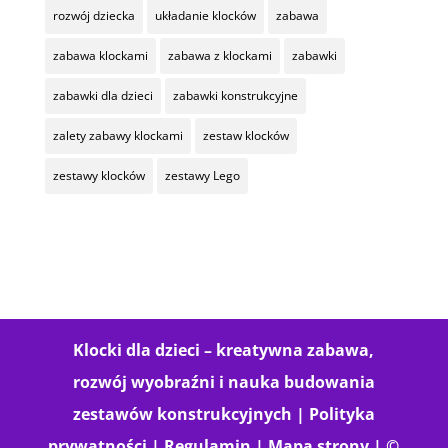
rozwój dziecka
układanie klocków
zabawa
zabawa klockami
zabawa z klockami
zabawki
zabawki dla dzieci
zabawki konstrukcyjne
zalety zabawy klockami
zestaw klocków
zestawy klocków
zestawy Lego
Klocki dla dzieci – kreatywna zabawa,
rozwój wyobraźni i nauka budowania
zestawów konstrukcyjnych |
Polityka
prywatności
|
Regulamin
|
Mapa strony
| ©