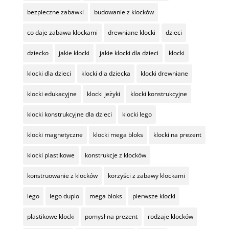
bezpieczne zabawki
budowanie z klocków
co daje zabawa klockami
drewniane klocki
dzieci
dziecko
jakie klocki
jakie klocki dla dzieci
klocki
klocki dla dzieci
klocki dla dziecka
klocki drewniane
klocki edukacyjne
klocki jeżyki
klocki konstrukcyjne
klocki konstrukcyjne dla dzieci
klocki lego
klocki magnetyczne
klocki mega bloks
klocki na prezent
klocki plastikowe
konstrukcje z klocków
konstruowanie z klocków
korzyści z zabawy klockami
lego
lego duplo
mega bloks
pierwsze klocki
plastikowe klocki
pomysł na prezent
rodzaje klocków