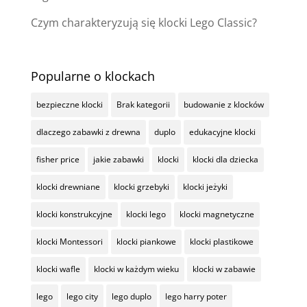
Czym charakteryzują się klocki Lego Classic?
Popularne o klockach
bezpieczne klocki
Brak kategorii
budowanie z klocków
dlaczego zabawki z drewna
duplo
edukacyjne klocki
fisher price
jakie zabawki
klocki
klocki dla dziecka
klocki drewniane
klocki grzebyki
klocki jeżyki
klocki konstrukcyjne
klocki lego
klocki magnetyczne
klocki Montessori
klocki piankowe
klocki plastikowe
klocki wafle
klocki w każdym wieku
klocki w zabawie
lego
lego city
lego duplo
lego harry poter