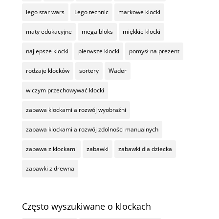
lego star wars
Lego technic
markowe klocki
maty edukacyjne
mega bloks
miękkie klocki
najlepsze klocki
pierwsze klocki
pomysł na prezent
rodzaje klocków
sortery
Wader
w czym przechowywać klocki
zabawa klockami a rozwój wyobraźni
zabawa klockami a rozwój zdolności manualnych
zabawa z klockami
zabawki
zabawki dla dziecka
zabawki z drewna
Często wyszukiwane o klockach