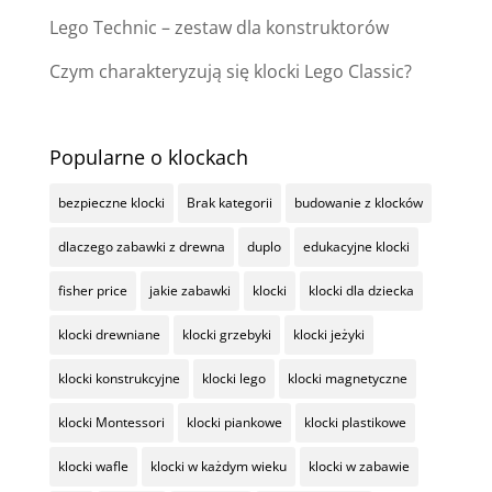
Lego Technic – zestaw dla konstruktorów
Czym charakteryzują się klocki Lego Classic?
Popularne o klockach
bezpieczne klocki
Brak kategorii
budowanie z klocków
dlaczego zabawki z drewna
duplo
edukacyjne klocki
fisher price
jakie zabawki
klocki
klocki dla dziecka
klocki drewniane
klocki grzebyki
klocki jeżyki
klocki konstrukcyjne
klocki lego
klocki magnetyczne
klocki Montessori
klocki piankowe
klocki plastikowe
klocki wafle
klocki w każdym wieku
klocki w zabawie