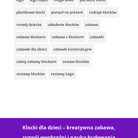
plastikowe klocki
pomysł na prezent
rodzaje klocków
rozwój dziecka
układanie klocków
zabawa
zabawa klockami
zabawa z klockami
zabawki
zabawki dla dzieci
zabawki konstrukcyjne
zalety zabawy klockami
zestaw klocków
zestawy klocków
zestawy Lego
Klocki dla dzieci – kreatywna zabawa,
rozwój wyobraźni i nauka budowania