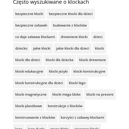
Często wyszukiwane o klockach
bezpieczne klocki
bezpieczne klocki dla dzieci
bezpieczne zabawki
budowanie z klocków
co daje zabawa klockami
drewniane klocki
dzieci
dziecko
jakie klocki
jakie klocki dla dzieci
klocki
klocki dla dzieci
klocki dla dziecka
klocki drewniane
klocki edukacyjne
klocki jeżyki
klocki konstrukcyjne
klocki konstrukcyjne dla dzieci
klocki lego
klocki magnetyczne
klocki mega bloks
klocki na prezent
klocki plastikowe
konstrukcje z klocków
konstruowanie z klocków
korzyści z zabawy klockami
lego
lego duplo
mega bloks
pierwsze klocki