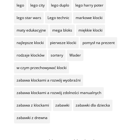
lego
lego city
lego duplo
lego harry poter
lego star wars
Lego technic
markowe klocki
maty edukacyjne
mega bloks
miękkie klocki
najlepsze klocki
pierwsze klocki
pomysł na prezent
rodzaje klocków
sortery
Wader
w czym przechowywać klocki
zabawa klockami a rozwój wyobraźni
zabawa klockami a rozwój zdolności manualnych
zabawa z klockami
zabawki
zabawki dla dziecka
zabawki z drewna