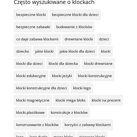
Często wyszukiwane o klockach
bezpieczne klocki
bezpieczne klocki dla dzieci
bezpieczne zabawki
budowanie z klocków
co daje zabawa klockami
drewniane klocki
dzieci
dziecko
jakie klocki
jakie klocki dla dzieci
klocki
klocki dla dzieci
klocki dla dziecka
klocki drewniane
klocki edukacyjne
klocki jeżyki
klocki konstrukcyjne
klocki konstrukcyjne dla dzieci
klocki lego
klocki magnetyczne
klocki mega bloks
klocki na prezent
klocki plastikowe
konstrukcje z klocków
konstruowanie z klocków
korzyści z zabawy klockami
lego
lego duplo
mega bloks
pierwsze klocki