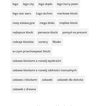
lego
lego city
lego duplo
lego harry poter
lego star wars
Lego technic
markowe klocki
maty edukacyjne
mega bloks
miękkie klocki
najlepsze klocki
pierwsze klocki
pomysł na prezent
rodzaje klocków
sortery
Wader
w czym przechowywać klocki
zabawa klockami a rozwój wyobraźni
zabawa klockami a rozwój zdolności manualnych
zabawa z klockami
zabawki
zabawki dla dziecka
zabawki z drewna