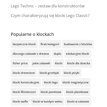
Lego Technic – zestaw dla konstruktorów
Czym charakteryzują się klocki Lego Classic?
Popularne o klockach
bezpieczne klocki
Brak kategorii
budowanie z klocków
dlaczego zabawki z drewna
duplo
edukacyjne klocki
fisher price
jakie zabawki
klocki
klocki dla dziecka
klocki drewniane
klocki grzebyki
klocki jeżyki
klocki konstrukcyjne
klocki lego
klocki magnetyczne
klocki Montessori
klocki piankowe
klocki plastikowe
klocki wafle
klocki w każdym wieku
klocki w zabawie