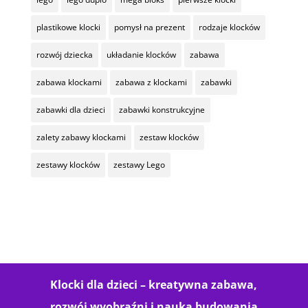
plastikowe klocki
pomysł na prezent
rodzaje klocków
rozwój dziecka
układanie klocków
zabawa
zabawa klockami
zabawa z klockami
zabawki
zabawki dla dzieci
zabawki konstrukcyjne
zalety zabawy klockami
zestaw klocków
zestawy klocków
zestawy Lego
Klocki dla dzieci – kreatywna zabawa,
rozwój wyobraźni i nauka budowania