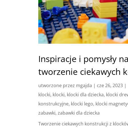
Inspiracje i pomysły 
tworzenie ciekawych k
utworzone przez
mgajda
|
cze 26, 2023
|
klocki
,
klocki
,
klocki dla dziecka
,
klocki dr
konstrukcyjne
,
klocki lego
,
klocki magnet
zabawki
,
zabawki dla dziecka
Tworzenie ciekawych konstrukcji z klockó