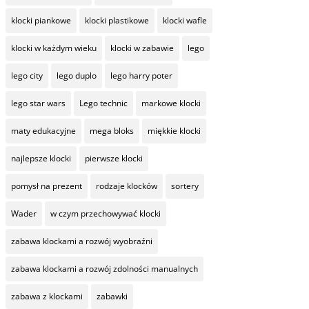
klocki piankowe
klocki plastikowe
klocki wafle
klocki w każdym wieku
klocki w zabawie
lego
lego city
lego duplo
lego harry poter
lego star wars
Lego technic
markowe klocki
maty edukacyjne
mega bloks
miękkie klocki
najlepsze klocki
pierwsze klocki
pomysł na prezent
rodzaje klocków
sortery
Wader
w czym przechowywać klocki
zabawa klockami a rozwój wyobraźni
zabawa klockami a rozwój zdolności manualnych
zabawa z klockami
zabawki