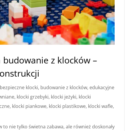
na budowanie z klocków –
onstrukcji
bezpieczne klocki
,
budowanie z klocków
,
edukacyjne
ewniane
,
klocki grzebyki
,
klocki jeżyki
,
klocki
yczne
,
klocki piankowe
,
klocki plastikowe
,
klocki wafle
,
w to nie tylko świetna zabawa, ale również doskonały