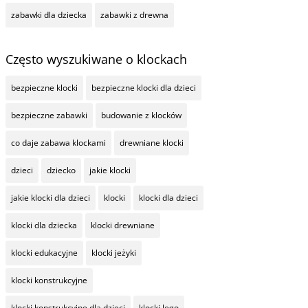
zabawki dla dziecka
zabawki z drewna
Często wyszukiwane o klockach
bezpieczne klocki
bezpieczne klocki dla dzieci
bezpieczne zabawki
budowanie z klocków
co daje zabawa klockami
drewniane klocki
dzieci
dziecko
jakie klocki
jakie klocki dla dzieci
klocki
klocki dla dzieci
klocki dla dziecka
klocki drewniane
klocki edukacyjne
klocki jeżyki
klocki konstrukcyjne
klocki konstrukcyjne dla dzieci
klocki lego