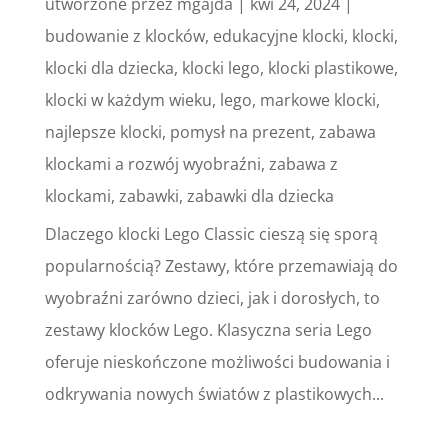
utworzone przez
mgajda
|
kwi 24, 2024
|
budowanie z klocków
,
edukacyjne klocki
,
klocki
,
klocki dla dziecka
,
klocki lego
,
klocki plastikowe
,
klocki w każdym wieku
,
lego
,
markowe klocki
,
najlepsze klocki
,
pomysł na prezent
,
zabawa
klockami a rozwój wyobraźni
,
zabawa z
klockami
,
zabawki
,
zabawki dla dziecka
Dlaczego klocki Lego Classic cieszą się sporą
popularnością? Zestawy, które przemawiają do
wyobraźni zarówno dzieci, jak i dorosłych, to
zestawy klocków Lego. Klasyczna seria Lego
oferuje nieskończone możliwości budowania i
odkrywania nowych światów z plastikowych...