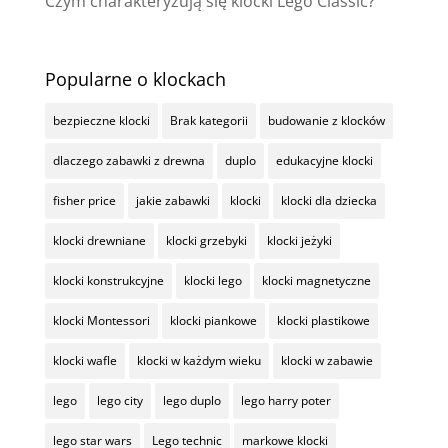
Czym charakteryzują się klocki Lego Classic?
Popularne o klockach
bezpieczne klocki
Brak kategorii
budowanie z klocków
dlaczego zabawki z drewna
duplo
edukacyjne klocki
fisher price
jakie zabawki
klocki
klocki dla dziecka
klocki drewniane
klocki grzebyki
klocki jeżyki
klocki konstrukcyjne
klocki lego
klocki magnetyczne
klocki Montessori
klocki piankowe
klocki plastikowe
klocki wafle
klocki w każdym wieku
klocki w zabawie
lego
lego city
lego duplo
lego harry poter
lego star wars
Lego technic
markowe klocki