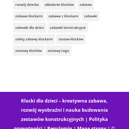
rozwój dziecka
układanie klocków
zabawa
zabawa klockami
zabawa z klockami
zabawki
zabawki dla dzieci
zabawki konstrukcyjne
zalety zabawy klockami
zestaw klocków
zestawy klocków
zestawy Lego
Klocki dla dzieci – kreatywna zabawa,
rozwój wyobraźni i nauka budowania
zestawów konstrukcyjnych |
Polityka
prywatności
|
Regulamin
|
Mapa strony
| ©