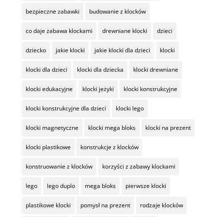
bezpieczne zabawki
budowanie z klocków
co daje zabawa klockami
drewniane klocki
dzieci
dziecko
jakie klocki
jakie klocki dla dzieci
klocki
klocki dla dzieci
klocki dla dziecka
klocki drewniane
klocki edukacyjne
klocki jeżyki
klocki konstrukcyjne
klocki konstrukcyjne dla dzieci
klocki lego
klocki magnetyczne
klocki mega bloks
klocki na prezent
klocki plastikowe
konstrukcje z klocków
konstruowanie z klocków
korzyści z zabawy klockami
lego
lego duplo
mega bloks
pierwsze klocki
plastikowe klocki
pomysł na prezent
rodzaje klocków