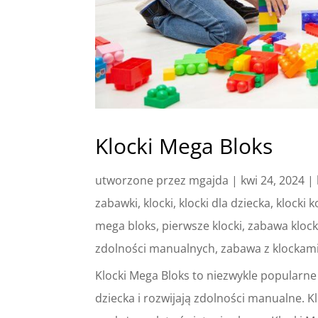
Klocki Mega Bloks
utworzone przez
mgajda
|
kwi 24, 2024
|
zabawki
,
klocki
,
klocki dla dziecka
,
klocki 
mega bloks
,
pierwsze klocki
,
zabawa klock
zdolności manualnych
,
zabawa z klockam
Klocki Mega Bloks to niezwykle popularne
dziecka i rozwijają zdolności manualne. K