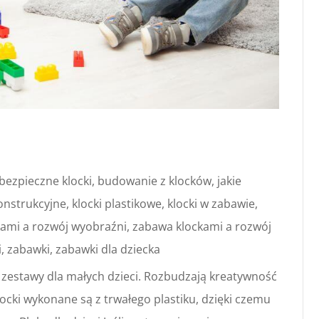
bezpieczne klocki
,
budowanie z klocków
,
jakie
konstrukcyjne
,
klocki plastikowe
,
klocki w zabawie
,
ami a rozwój wyobraźni
,
zabawa klockami a rozwój
i
,
zabawki
,
zabawki dla dziecka
 zestawy dla małych dzieci. Rozbudzają kreatywność
locki wykonane są z trwałego plastiku, dzięki czemu