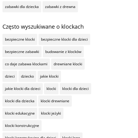
zabawki dla dziecka
zabawki z drewna
Często wyszukiwane o klockach
bezpieczne klocki
bezpieczne klocki dla dzieci
bezpieczne zabawki
budowanie z klocków
co daje zabawa klockami
drewniane klocki
dzieci
dziecko
jakie klocki
jakie klocki dla dzieci
klocki
klocki dla dzieci
klocki dla dziecka
klocki drewniane
klocki edukacyjne
klocki jeżyki
klocki konstrukcyjne
klocki konstrukcyjne dla dzieci
klocki lego