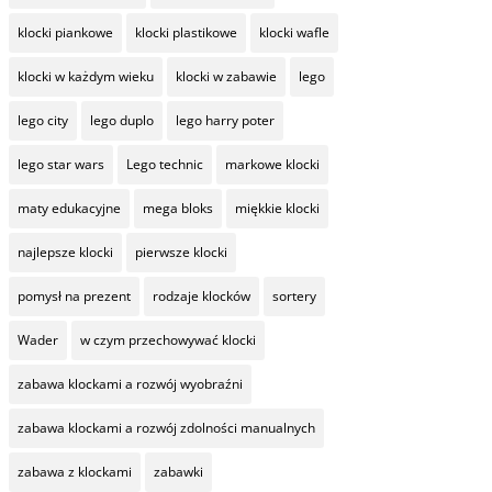
klocki piankowe
klocki plastikowe
klocki wafle
klocki w każdym wieku
klocki w zabawie
lego
lego city
lego duplo
lego harry poter
lego star wars
Lego technic
markowe klocki
maty edukacyjne
mega bloks
miękkie klocki
najlepsze klocki
pierwsze klocki
pomysł na prezent
rodzaje klocków
sortery
Wader
w czym przechowywać klocki
zabawa klockami a rozwój wyobraźni
zabawa klockami a rozwój zdolności manualnych
zabawa z klockami
zabawki