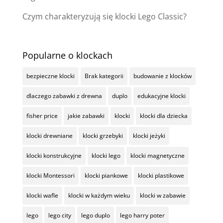
Czym charakteryzują się klocki Lego Classic?
Popularne o klockach
bezpieczne klocki
Brak kategorii
budowanie z klocków
dlaczego zabawki z drewna
duplo
edukacyjne klocki
fisher price
jakie zabawki
klocki
klocki dla dziecka
klocki drewniane
klocki grzebyki
klocki jeżyki
klocki konstrukcyjne
klocki lego
klocki magnetyczne
klocki Montessori
klocki piankowe
klocki plastikowe
klocki wafle
klocki w każdym wieku
klocki w zabawie
lego
lego city
lego duplo
lego harry poter