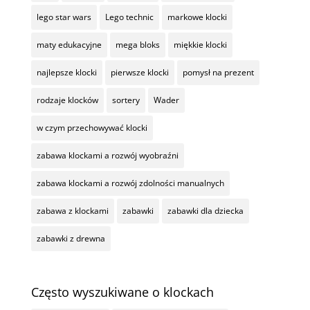
lego star wars
Lego technic
markowe klocki
maty edukacyjne
mega bloks
miękkie klocki
najlepsze klocki
pierwsze klocki
pomysł na prezent
rodzaje klocków
sortery
Wader
w czym przechowywać klocki
zabawa klockami a rozwój wyobraźni
zabawa klockami a rozwój zdolności manualnych
zabawa z klockami
zabawki
zabawki dla dziecka
zabawki z drewna
Często wyszukiwane o klockach