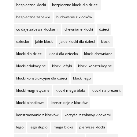
bezpieczne klocki
bezpieczne klocki dla dzieci
bezpieczne zabawki
budowanie z klocków
co daje zabawa klockami
drewniane klocki
dzieci
dziecko
jakie klocki
jakie klocki dla dzieci
klocki
klocki dla dzieci
klocki dla dziecka
klocki drewniane
klocki edukacyjne
klocki jeżyki
klocki konstrukcyjne
klocki konstrukcyjne dla dzieci
klocki lego
klocki magnetyczne
klocki mega bloks
klocki na prezent
klocki plastikowe
konstrukcje z klocków
konstruowanie z klocków
korzyści z zabawy klockami
lego
lego duplo
mega bloks
pierwsze klocki