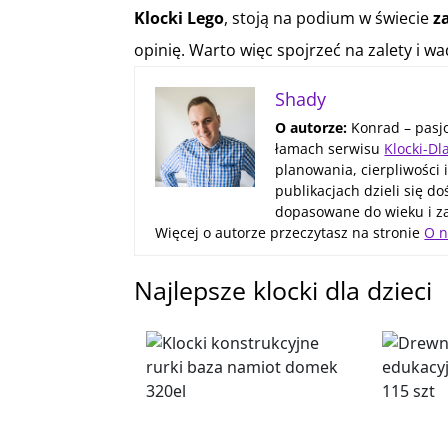
Klocki Lego
, stoją na podium w świecie
z
opinię. Warto więc spojrzeć na zalety i w
Shady
O autorze:
Konrad – pasjo
łamach serwisu
Klocki-Dl
planowania, cierpliwości
publikacjach dzieli się 
dopasowane do wieku i z
Więcej o autorze przeczytasz na stronie
O n
Najlepsze klocki dla dzieci