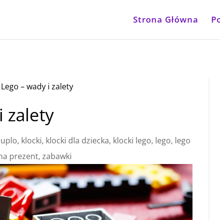
Strona Główna
P
 Lego – wady i zalety
i zalety
duplo
,
klocki
,
klocki dla dziecka
,
klocki lego
,
lego
,
lego
na prezent
,
zabawki