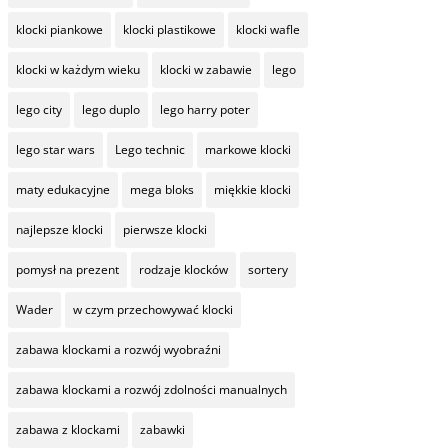
klocki piankowe
klocki plastikowe
klocki wafle
klocki w każdym wieku
klocki w zabawie
lego
lego city
lego duplo
lego harry poter
lego star wars
Lego technic
markowe klocki
maty edukacyjne
mega bloks
miękkie klocki
najlepsze klocki
pierwsze klocki
pomysł na prezent
rodzaje klocków
sortery
Wader
w czym przechowywać klocki
zabawa klockami a rozwój wyobraźni
zabawa klockami a rozwój zdolności manualnych
zabawa z klockami
zabawki