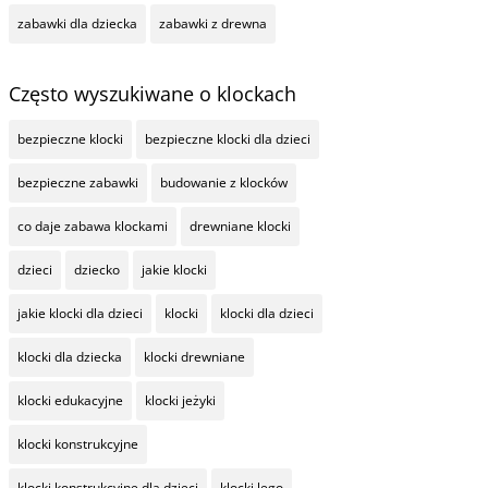
zabawki dla dziecka
zabawki z drewna
Często wyszukiwane o klockach
bezpieczne klocki
bezpieczne klocki dla dzieci
bezpieczne zabawki
budowanie z klocków
co daje zabawa klockami
drewniane klocki
dzieci
dziecko
jakie klocki
jakie klocki dla dzieci
klocki
klocki dla dzieci
klocki dla dziecka
klocki drewniane
klocki edukacyjne
klocki jeżyki
klocki konstrukcyjne
klocki konstrukcyjne dla dzieci
klocki lego